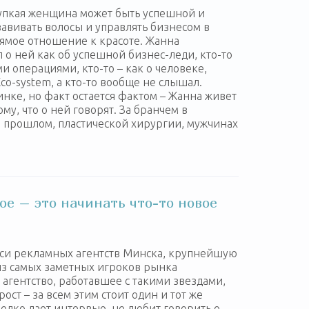
хрупкая женщина может быть успешной и
завивать волосы и управлять бизнесом в
рямое отношение к красоте. Жанна
 о ней как об успешной бизнес-леди, кто-то
и операциями, кто-то – как о человеке,
o-system, а кто-то вообще не слышал.
нке, но факт остается фактом – Жанна живет
у, что о ней говорят. За бранчем в
м прошлом, пластической хирургии, мужчинах
е – это начинать что-то новое
уси рекламных агентств Минска, крупнейшую
з самых заметных игроков рынка
агентство, работавшее с такими звездами,
 прост – за всем этим стоит один и тот же
едко дает интервью, не любит говорить о