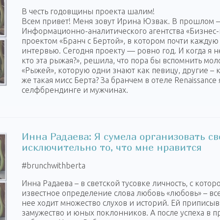
В честь годовщины проекта шалим!
Всем привет! Меня зовут Ирина Юзвак. В прошлом – 
Информационно-аналитического агентства «Бизнес-н
проектом «Бранч с Бертой», в котором почти кажду
интервью. Сегодня проекту — ровно год. И когда я 
кто эта рыжая?», решила, что пора бы вспомнить мол
«Рыжей», которую одни знают как певицу, другие – к
же такая мисс Берта? За бранчем в отеле Renaissance 
селфбрендинге и мужчинах.
Инна Радаева: Я сумела организовать св
исключительно то, что мне нравится
‪#‎brunchwithberta‬
Инна Радаева – в светской тусовке личность, с котор
известное определение слова любовь «любовь» – все 
нее ходит множество слухов и историй. Ей приписы
замужество и юных поклонников. А после успеха в пр