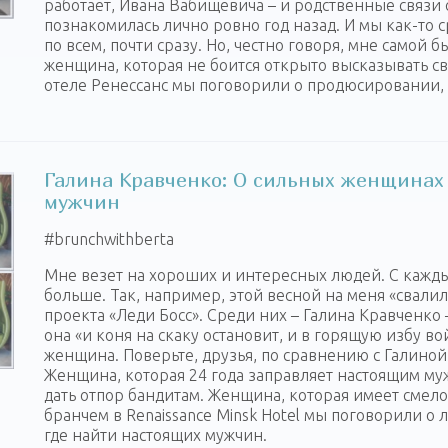
работает, Ивана Вабищевича – и родственные связи
познакомилась лично ровно год назад. И мы как-то 
по всем, почти сразу. Но, честно говоря, мне самой б
женщина, которая не боится открыто высказывать св
отеле Ренессанс мы поговорили о продюсировании, 
Галина Кравченко: О сильных женщинах 
мужчин
‪#‎brunchwithberta‬
Мне везет на хороших и интересных людей. С кажды
больше. Так, например, этой весной на меня «свал
проекта «Леди Босс». Среди них – Галина Кравченко
она «и коня на скаку остановит, и в горящую избу во
женщина. Поверьте, друзья, по сравнению с Галиной
Женщина, которая 24 года заправляет настоящим м
дать отпор бандитам. Женщина, которая имеет смелос
бранчем в Renaissance Minsk Hotel мы поговорили о 
где найти настоящих мужчин.