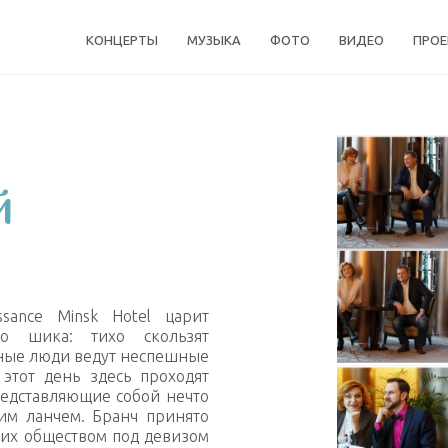
КОНЦЕРТЫ
МУЗЫКА
ФОТО
ВИДЕО
ПРО
й
sance Minsk Hotel царит
го шика: тихо скользят
дные люди ведут неспешные
этот день здесь проходят
едставляющие собой нечто
им ланчем. Бранч принято
 их обществом под девизом