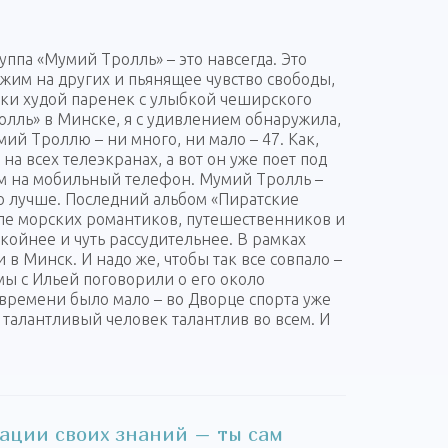
уппа «Мумий Тролль» – это навсегда. Это
жим на других и пьянящее чувство свободы,
ки худой паренек с улыбкой чеширского
олль» в Минске, я с удивлением обнаружила,
мий Троллю – ни много, ни мало – 47. Как,
 на всех телеэкранах, а вот он уже поет под
том на мобильный телефон. Мумий Тролль –
ько лучше. Последний альбом «Пиратские
тиле морских романтиков, путешественников и
окойнее и чуть рассудительнее. В рамках
в Минск. И надо же, чтобы так все совпало –
 мы с Ильей поговорили о его около
 времени было мало – во Дворце спорта уже
 талантливый человек талантлив во всем. И
ации своих знаний – ты сам