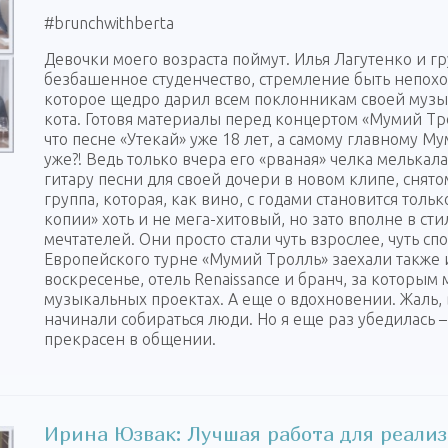
‪#‎brunchwithberta‬
Девочки моего возраста поймут. Илья Лагутенко и гр
безбашенное студенчество, стремление быть непохо
которое щедро дарил всем поклонникам своей музы
кота. Готовя материалы перед концертом «Мумий Тр
что песне «Утекай» уже 18 лет, а самому главному Му
уже?! Ведь только вчера его «рваная» челка мелькала
гитару песни для своей дочери в новом клипе, сня
группа, которая, как вино, с годами становится тол
копии» хоть и не мега-хитовый, но зато вполне в с
мечтателей. Они просто стали чуть взрослее, чуть сп
Европейского турне «Мумий Тролль» заехали также и 
воскресенье, отель Renaissance и бранч, за которым
музыкальных проектах. А еще о вдохновении. Жаль,
начинали собираться люди. Но я еще раз убедилась –
прекрасен в общении.
Ирина Юзвак: Лучшая работа для реализ