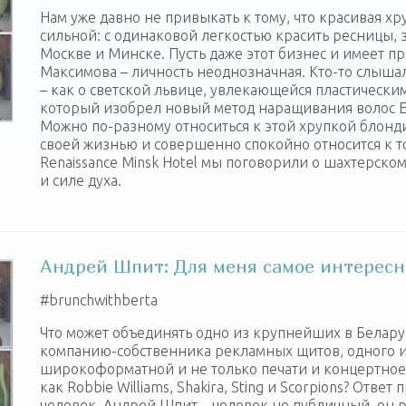
Нам уже давно не привыкать к тому, что красивая 
сильной: с одинаковой легкостью красить ресницы, 
Москве и Минске. Пусть даже этот бизнес и имеет п
Максимова – личность неоднозначная. Кто-то слышал
– как о светской львице, увлекающейся пластическим
который изобрел новый метод наращивания волос Ec
Можно по-разному относиться к этой хрупкой блонди
своей жизнью и совершенно спокойно относится к том
Renaissance Minsk Hotel мы поговорили о шахтерско
и силе духа.
Андрей Шпит: Для меня самое интересно
‪#‎brunchwithberta‬
Что может объединять одно из крупнейших в Белар
компанию-собственника рекламных щитов, одного и
широкоформатной и не только печати и концертное 
как Robbie Williams, Shakira, Sting и Scorpions? Ответ
человек. Андрей Шпит – человек не публичный, он р