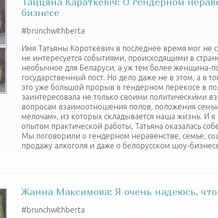
Таццяна Караткевiч: О гендерном нераве
бизнесе
‪#‎brunchwithberta‬
Имя Татьяны Короткевич в последнее время мог не 
не интересуется событиями, происходящими в стра
необычное для Беларуси, а уж тем более женщина-
государственный пост. Но дело даже не в этом, а в т
это уже большой прорыв в гендерном перекосе в по
заинтересовала не только своими политическими вз
вопросам взаимоотношения полов, положения семьи
мелочам», из которых складывается наша жизнь. И я
опытом практической работы, Татьяна оказалась со
Мы поговорили о гендерном неравенстве, семье, со
продажу алкоголя и даже о белорусском шоу-бизнесе
Жанна Максимова: Я очень надеюсь, что
‪#‎brunchwithberta‬