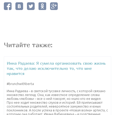
Читайте также:
Инна Радаева: Я сумела организовать свою жизнь
так, что делаю исключительно то, что мне
нравится
‪#‎brunchwithberta‬
Инна Радаева – в светской тусовке личность, с которой связано
множество легенд. Она, как известное определение слова
любовь «любовь» – все о ней говорят, но мало кто ее видел.
Про нее ходит множество слухов и историй. Ей приписывают
состоятельных родителей, невероятное замужество и юных
поклонников. А после успеха в проекте «Новая волна» артиста, с
которым она работает, Ивана Вабищевича – и родственные