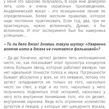
у меня это здорово получалось. В хоре мне доверяли
петь соло в очень серьезных произведениях.
Академический вокал – это позиционное пение по
определенным, более жестким правилам, которое
надо постоянно практиковать. Если год, два, три не
практикуешь, нужно вспоминать. Думаю, я бы
вспомнила. И этот эксперимент был бы наверняка
успешным…
– То ли дело джаз! Знаешь такую шутку: «Уверенно
взятая нота в джазе не считается фальшивой»?
–
Да-да! Конечно, артист должен петь интонационно
чисто, но, как показывает опыт просмотра концертов
очень больших звезд, которые работают вживую, там
нет идеальной точности голоса и звука. Погрешности
бывают абсолютно у всех, но это неважно, потому что
артист складывается не только из того, насколько
чисто он спел, а еще и из того, насколько у него
получилось поделиться этой историей, насколько у
него есть внутренне понимание того, что он делает,
внутренняя харизма. Ведь есть огромное количество
артистов и певцов, у которых нет шикарного вокала,