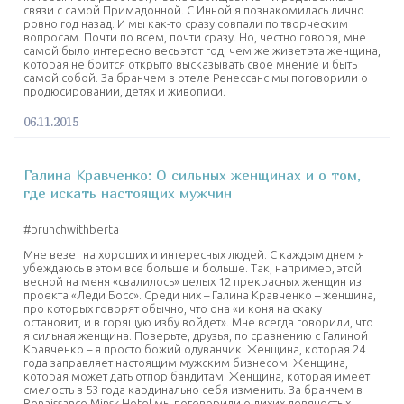
связи с самой Примадонной. С Инной я познакомилась лично
ровно год назад. И мы как-то сразу совпали по творческим
вопросам. Почти по всем, почти сразу. Но, честно говоря, мне
самой было интересно весь этот год, чем же живет эта женщина,
которая не боится открыто высказывать свое мнение и быть
самой собой. За бранчем в отеле Ренессанс мы поговорили о
продюсировании, детях и живописи.
06.11.2015
Галина Кравченко: О сильных женщинах и о том,
где искать настоящих мужчин
‪#‎brunchwithberta‬
Мне везет на хороших и интересных людей. С каждым днем я
убеждаюсь в этом все больше и больше. Так, например, этой
весной на меня «свалилось» целых 12 прекрасных женщин из
проекта «Леди Босс». Среди них – Галина Кравченко – женщина,
про которых говорят обычно, что она «и коня на скаку
остановит, и в горящую избу войдет». Мне всегда говорили, что
я сильная женщина. Поверьте, друзья, по сравнению с Галиной
Кравченко – я просто божий одуванчик. Женщина, которая 24
года заправляет настоящим мужским бизнесом. Женщина,
которая может дать отпор бандитам. Женщина, которая имеет
смелость в 53 года кардинально себя изменить. За бранчем в
Renaissance Minsk Hotel мы поговорили о лихих девяностых,