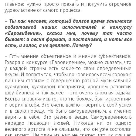
главное: нужно просто поехать и получить огромное
удовольствие от самого процесса.
– Ты как человек, который долгое время занимался
подготовкой наших исполнителей к конкурсу
«Евровидение», скажи мне, почему так часто
бывает: и песня формат, и постановка, и ноты все
есть, и голос, а не цепляет. Почему?
–
Есть мнение объективное и мнение субъективное.
Говоря о конкурсе «Евровидение», можно сказать, что
у каждой страны есть какие-то свои определенные
вкусы. И попасть так, чтобы понравилось всем сорока с
лишним странам с совершенно разной музыкальной
культурой, культурой восприятия, уровнем развития
шоу-бизнеса и так далее – это очень сложная задача.
Всегда справлялись те, кто не боялся, был искренним
и верил в себя. Это очень важно – верить в свой успех
и в свою победу. Не быть самоуверенным, а именно
верить в себя. Это разные вещи. Самоуверенность
нередко подводит людей. Никогда ни от одного
великого артиста я не слышала, что он уже состоялся
как артист. Ни один из них не скажет, что их лучшая