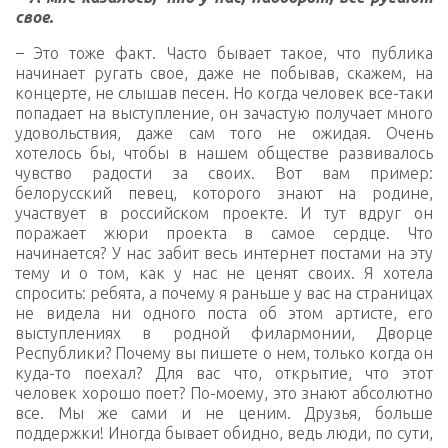
свое.
–
Это тоже факт. Часто бывает такое, что публика
начинает ругать свое, даже не побывав, скажем, на
концерте, не слышав песен. Но когда человек все-таки
попадает на выступление, он зачастую получает много
удовольствия, даже сам того не ожидая. Очень
хотелось бы, чтобы в нашем обществе развивалось
чувство радости за своих. Вот вам пример:
белорусский певец, которого знают на родине,
участвует в российском проекте. И тут вдруг он
поражает жюри проекта в самое сердце. Что
начинается? У нас забит весь интернет постами на эту
тему и о том, как у нас не ценят своих. Я хотела
спросить: ребята, а почему я раньше у вас на страницах
не видела ни одного поста об этом артисте, его
выступлениях в родной филармонии, Дворце
Республики? Почему вы пишете о нем, только когда он
куда-то поехал? Для вас что, открытие, что этот
человек хорошо поет? По-моему, это знают абсолютно
все. Мы же сами и не ценим. Друзья, больше
поддержки! Иногда бывает обидно, ведь люди, по сути,