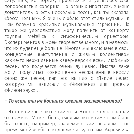
ситуациях, концертах, проектах мне удавалось себя
попробовать в совершенно разных ипостасях. У меня
действительно есть несколько песен, как ты сказала,
«босса-новных». Я очень люблю этот стиль музыки, в
нем безумно красивые музыкальные гармонии. Но
такое же удовольствие могу получить от концерта
группы Metallica с симфоническим оркестром.
Экспериментов в моем творчестве много, и я надеюсь,
что их будет еще больше. Иногда мы включаем в свои
концертные выступления с живым коллективом
какие-то неожиданные кавер-версии всеми любимых
песен, это получается очень душевно. Иногда даже
могут получиться совершенно неожиданные версии
своих же песен, как это вышло с «Такие дела»,
которую мы записали с «Чивзбенд» для проекта
«Живой звук»…
– То есть ты не боишься смелых экспериментов?
–
Это не смелые эксперименты. Это еще одна грань и
часть меня. Может быть, смелым экспериментом было
бы запеть, например, академическим вокалом – во
время моей учебы в колледже искусств им. Ахремчика