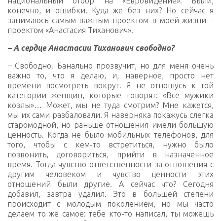
национальный отбор на «Евровидение». Были,
конечно, и ошибки. Куда же без них? Но сейчас я
занимаюсь самым важным проектом в моей жизни –
проектом «Анастасия Тиханович».
– А сердце Анастасии Тиханович свободно?
–
Свободно! Банально прозвучит, но для меня очень
важно то, что я делаю, и, наверное, просто нет
времени посмотреть вокруг. Я не отношусь к той
категории женщин, которые говорят: «Все мужики
козлы»… Может, мы не туда смотрим? Мне кажется,
мы их сами разбаловали. Я наверняка покажусь слегка
старомодной, но раньше отношения имели большую
ценность. Когда не было мобильных телефонов, для
того, чтобы с кем-то встретиться, нужно было
позвонить, договориться, прийти в назначенное
время. Тогда чувство ответственности за отношения с
другим человеком и чувство ценности этих
отношений были другие. А сейчас что? Сегодня
добавил, завтра удалил. Это в большей степени
происходит с молодым поколением, но мы часто
делаем то же самое: тебе кто-то написал, ты можешь