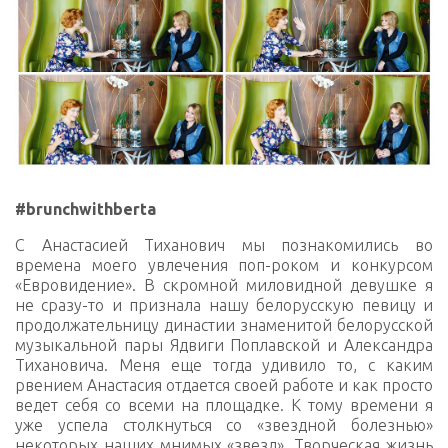
#‎brunchwithberta‬
С Анастасией Тиханович мы познакомились во
времена моего увлечения поп-роком и конкурсом
«Евровидение». В скромной миловидной девушке я
не сразу-то и признала нашу белорусскую певицу и
продолжательницу династии знаменитой белорусской
музыкальной пары Ядвиги Поплавской и Александра
Тихановича. Меня еще тогда удивило то, с каким
рвением Анастасия отдается своей работе и как просто
ведет себя со всеми на площадке. К тому времени я
уже успела столкнуться со «звездной болезнью»
некоторых наших мнимых «звезд». Творческая жизнь