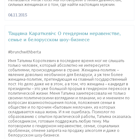
сильных женщинах и о том, где найти настоящих мужчин.
04.11.2015
Таццяна Караткевiч: О гендерном неравенстве,
семье и белорусском шоу-бизнесе
‪#‎brunchwithberta‬
Имя Татьяны Короткевич в последнее время мог не слышать
только человек, который абсолютно не интересуется
событиями, происходящими в стране. Женщина-политик –
явление довольно необычное для Беларуси, а уж тем более
женщина-политик, претендующая на главный государственный
пост. Но дело даже не в этом, а в том, что женщина – кандидат в
президенты – это уже большой прорыв в гендерном перекосе в
политической жизни. Меня Татьяна заинтересовала не только
своими политическими взглядами и планами, но и мнением по
вопросам взаимоотношения полов, положения семьи в
обществе и по прочим «бытовым мелочам», из которых
складывается наша жизнь. И я не ошиблась. Психолог по
образованию с опытом практической работы, Татьяна оказалась
собеседником, готовым поддержать любую тему. Мы
поговорили о гендерном неравенстве, семье, социальных
проблемах, отмене запрета на продажу алкоголя и даже о
белорусском шоу-бизнесе.