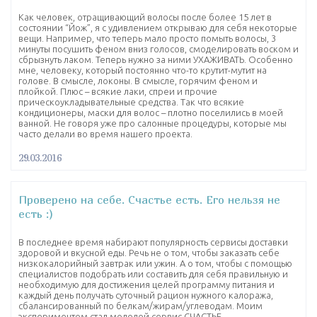
Как человек, отращивающий волосы после более 15 лет в
состоянии “Йож”, я с удивлением открываю для себя некоторые
вещи. Например, что теперь мало просто помыть волосы, 3
минуты посушить феном вниз голосов, смоделировать воском и
сбрызнуть лаком. Теперь нужно за ними УХАЖИВАТЬ. Особенно
мне, человеку, который постоянно что-то крутит-мутит на
голове. В смысле, локоны. В смысле, горячим феном и
плойкой. Плюс – всякие лаки, спреи и прочие
прическоукладывательные средства. Так что всякие
кондиционеры, маски для волос – плотно поселились в моей
ванной. Не говоря уже про салонные процедуры, которые мы
часто делали во время нашего проекта.
29.03.2016
Проверено на себе. Счастье есть. Его нельзя не
есть :)
В последнее время набирают популярность сервисы доставки
здоровой и вкусной еды. Речь не о том, чтобы заказать себе
низкокалорийный завтрак или ужин. А о том, чтобы с помощью
специалистов подобрать или составить для себя правильную и
необходимую для достижения целей программу питания и
каждый день получать суточный рацион нужного калоража,
сбалансированный по белкам/жирам/углеводам. Моим
экспериментом стал молодой сервис CЧАСТЬЕ