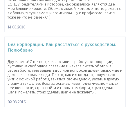
ЕСТЬ, учредителями в котором, как оказалось, являются две
мои бывшие коллеги. Обожаю людей, которые что-то делают с
любовью, энтузиазмом и позитивом. Ну и профессионализм
тоже никто не отменял:)
14.03.2016
Без корпораций. Как расстаться с руководством.
Полюбовно
Друзья мои! С тех пор, как я оставила работу в корпорации,
пустилась в свободное плавание и начала писать об этом в
своем блоге, мне задали миллион вопросов друзья, знакомые и
даже незнакомые люди. Те, кто, как и я когда-то, подумывают
уйти с офисной работы, заняться своим делом, уехать в другую
страну и так далее. Всех их останавливает одно чувство – страх
неизвестности, страх выйти из зоны комфорта, страх сделать
шаг и пожалеть, страх сделать шаг и не пожалеть…
02.03.2016