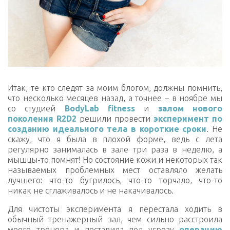
Итак, те кто следят за моим блогом, должны помнить,
что несколько месяцев назад, а точнее – в ноябре мы
cо студией
BodyLab fitness
и
залом нового
поколения R2D2
решили провести
эксперимент по
созданию идеального тела в короткие сроки
. Не
скажу, что я была в плохой форме, ведь с лета
регулярно занималась в зале три раза в неделю, а
мышцы-то помнят! Но состояние кожи и некоторых так
называемых проблемных мест оставляло желать
лучшего: что-то бугрилось, что-то торчало, что-то
никак не сглаживалось и не накачивалось.
Для чистоты эксперимента я перестала ходить в
обычный тренажерный зал, чем сильно расстроила
моего тренера и поставила под угрозу
операцию