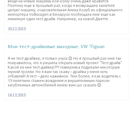
вещи на новые машины кое-кому очень даже нравится.
Поэтому еще в прошлый раз, когда я возвращала заметьте
целую! машину, очаровательная Алена Козуб из официального
импортера Volksvagen в Беларуси пообещала мне еще как
минимум один тест-драйв. Например, на новой Джетте…
30.12.2015
Мои тест-драйвовые выходные. VW Tiguan
Я не тест-драйвер, я только учусь 😉 Но в прошлый раз мне так
понравилось, что я решила открыть новый проект “Тест-драйв”.
Какой из нее тест-дайвер??!!! Наверняка подумали некоторые
мумий тролли. Но я вам так скажу – драйва у меня хоть
отбавляй! А тест – дело наживное. Тем более, я как водитель с
15-тилетним стажем вождения и внушительным парком
загубленных автомобилей имею вам шо сказать 😉
16.12.2015