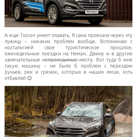
А еще Tuscon умеет плавать. Я сама проехала через эту
лужицу – никаких проблем вообще. Вспоминаю с
ностальгией свое туристическое прошлое,
еженедельные поездки на Неман, Двину и в другие
замечательные
непроходимые
места. Вот туда б мне
такую машину – не было б проблем с перездом
ручьев, рек и грязюк, которых в наших лесах, хоть
отбавляй 😉