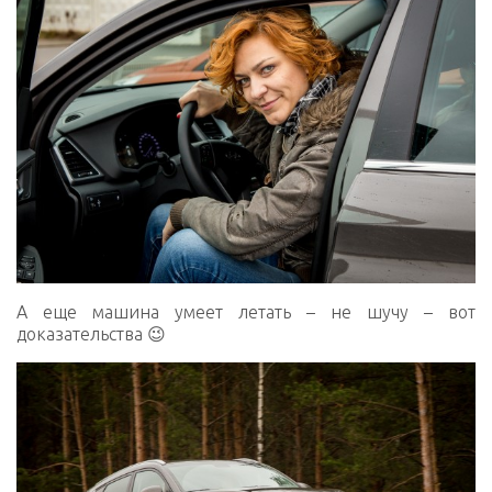
А еще машина умеет летать – не шучу – вот
доказательства 😉