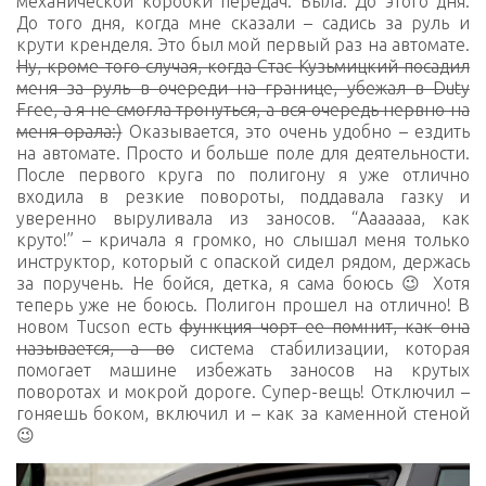
механической коробки передач. Была. До этого дня.
До того дня, когда мне сказали – садись за руль и
крути кренделя. Это был мой первый раз на автомате.
Ну, кроме того случая, когда Стас Кузьмицкий посадил
меня за руль в очереди на границе, убежал в Duty
Free, а я не смогла тронуться, а вся очередь нервно на
меня орала:)
Оказывается, это очень удобно – ездить
на автомате. Просто и больше поле для деятельности.
После первого круга по полигону я уже отлично
входила в резкие повороты, поддавала газку и
уверенно выруливала из заносов. “Ааааааа, как
круто!” – кричала я громко, но слышал меня только
инструктор, который с опаской сидел рядом, держась
за поручень. Не бойся, детка, я сама боюсь 😉 Хотя
теперь уже не боюсь. Полигон прошел на отлично! В
новом Tucson есть
функция чорт ее помнит, как она
называется, а во
система стабилизации, которая
помогает машине избежать заносов на крутых
поворотах и мокрой дороге. Супер-вещь! Отключил –
гоняешь боком, включил и – как за каменной стеной
😉