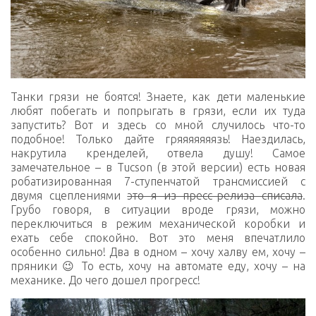
Танки грязи не боятся! Знаете, как дети маленькие
любят побегать и попрыгать в грязи, если их туда
запустить? Вот и здесь со мной случилось что-то
подобное! Только дайте гряяяяяяязь! Наездилась,
накрутила кренделей, отвела душу! Самое
замечательное – в Tucson (в этой версии) есть новая
робатизированная 7-ступенчатой трансмиссией с
двумя сцеплениями
это я из пресс-релиза списала
.
Грубо говоря, в ситуации вроде грязи, можно
переключиться в режим механической коробки и
ехать себе спокойно. Вот это меня впечатлило
особенно сильно! Два в одном – хочу халву ем, хочу –
пряники 😉 То есть, хочу на автомате еду, хочу – на
механике. До чего дошел прогресс!