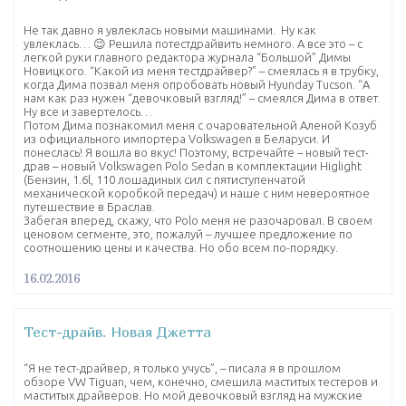
Не так давно я увлеклась новыми машинами. Ну как
увлеклась… 😉 Решила потестдрайвить немного. А все это – с
легкой руки главного редактора журнала “Большой” Димы
Новицкого. “Какой из меня тестдрайвер?” – смеялась я в трубку,
когда Дима позвал меня опробовать новый Hyunday Tucson. “А
нам как раз нужен “девочковый взгляд!” – смеялся Дима в ответ.
Ну все и завертелось…
Потом Дима познакомил меня с очаровательной Аленой Козуб
из официального импортера Volkswagen в Беларуси. И
понеслась! Я вошла во вкус! Поэтому, встречайте – новый тест-
драв – новый Volkswagen Polo Sedan в комплектации Higlight
(Бензин, 1.6l, 110 лошадиных сил с пятиступенчатой
механической коробкой передач) и наше с ним невероятное
путешествие в Браслав.
Забегая вперед, скажу, что Polo меня не разочаровал. В своем
ценовом сегменте, это, пожалуй – лучшее предложение по
соотношению цены и качества. Но обо всем по-порядку.
16.02.2016
Тест-драйв. Новая Джетта
“Я не тест-драйвер, я только учусь”, – писала я в прошлом
обзоре VW Tiguan, чем, конечно, смешила маститых тестеров и
маститых драйверов. Но мой девочковый взгляд на мужские