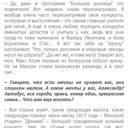
–
Да, даже в программе “Большая разница” это
подметили! Вот недавно снова пересматривал. Я
вообще очень часто пересматриваю свои концерты,
интервью и выступления – это самые главные учителя
для меня. А еще я очень люблю посещать концерты
именитых артистов и учиться у них, ведь все они
когда-то тоже начинали: и Валера Леонтьев, и Алла
Борисовна, и Стас… Я вот так себя на “Арену”
настраивал: “Что, только россияне и мировые звезды
могут ее собрать?!”. Да нет же, я тоже могу! Говорят вот,
мол, Макс Корж первым из белорусов собрал арену.
Но за Максом стояла московская команда, а я смог
сам…
– Говорят, что если мечты не пугают вас, они
слишком мелкие. А какие мечты у вас, Александр?
Автобус, все города, арена, номер один, прекрасная
семья… Что вам еще желать?
–
Вся страна знает, какая следующая высота, какая
следующая планка: июнь месяц 2017 года – Минский
стадион “Динамо” – большой грандиозный сольный
концерт. Уже по стране ходит шутка: так вот,