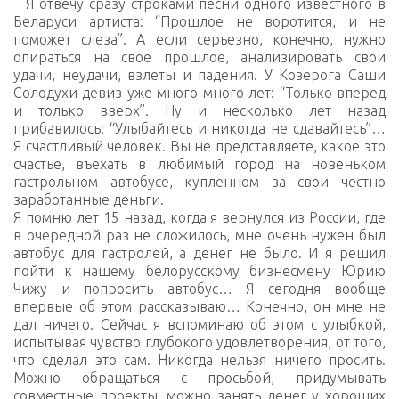
–
Я отвечу сразу строками песни одного известного в
Беларуси артиста: “Прошлое не воротится, и не
поможет слеза”. А если серьезно, конечно, нужно
опираться на свое прошлое, анализировать свои
удачи, неудачи, взлеты и падения. У Козерога Саши
Солодухи девиз уже много-много лет: “Только вперед
и только вверх”. Ну и несколько лет назад
прибавилось: “Улыбайтесь и никогда не сдавайтесь”…
Я счастливый человек. Вы не представляете, какое это
счастье, въехать в любимый город на новеньком
гастрольном автобусе, купленном за свои честно
заработанные деньги.
Я помню лет 15 назад, когда я вернулся из России, где
в очередной раз не сложилось, мне очень нужен был
автобус для гастролей, а денег не было. И я решил
пойти к нашему белорусскому бизнесмену Юрию
Чижу и попросить автобус… Я сегодня вообще
впервые об этом рассказываю… Конечно, он мне не
дал ничего. Сейчас я вспоминаю об этом с улыбкой,
испытывая чувство глубокого удовлетворения, от того,
что сделал это сам. Никогда нельзя ничего просить.
Можно обращаться с просьбой, придумывать
совместные проекты, можно занять денег у хороших