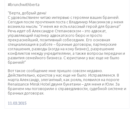
#‎brunchwithberta‬
“Берта, добрый день!
С удовольствием читаю интервью с героями ваших бранчей.
Сегодня после прочтения поста с Владимир Максимков у меня
возникла мысль: “У меня же есть классный герой для бранча!”
Речь идет об Александре Степановском – это адвокат,
управляющий партнер адвокатского бюро и просто
прекраснейший, позитивный собеседник. Его основная
специализация в работе – брачные договоры, партнерские
соглашения, разводы (когда на кону бизнес), разрешение
конфликтов между учредителями, а также вопросы передачи и
развития семейного бизнеса. С юристами у вас еще не было
бранчей!”
Вот такое сообщение мне пришло совсем недавно.
Действительно, юристов у нас еще не было. Исправляемся. 8
марта Александр, элегантный, как рояль, появился на пороге
Renaissance Minsk Hotel двумя букетами – для меня и Юли. За
бранчем мы поговорили о справедливости, судебной системе и
брачных договорах.
11.03.2015