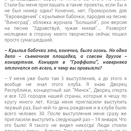
Стали бы меня приглашать в такие проекты, если бы я
не был номер один? Конечно, нет. Проморолик для
“Евровидения” с крыльями бабочки, пародия на песню
“Виноград”, обложка журнала “Большой”, рок-версия
на песню “Здравствуй, чужая милая”… Разворот
молодежи в сторону моего творчества сейчас пошел
просто сумасшедший.
– Крылья бабочки это, конечно, было огонь. Но одно
дело – съемочная площадка, а совсем другое –
концертная. Концерт в “Граффити”, наверняка
отличался от всего, к чему вы привыкли?
–
У меня уже было там 3 выступления, а до этого я
вообще не знал этого клуба. Я знаю Дворец
Республики, концертный зал “Минск”, Дворец спорта
и все 120 городов нашей страны, которые я чешу по
кругу много лет. Когда меня пригласили выступить
первый раз, был чей-то день рождения и в клубе было
всего человек 30. После выступления меня сразу же
пригласили выступить следующий раз – 14 января. Что
это было! Я такого не видел никогда! Люди стояли