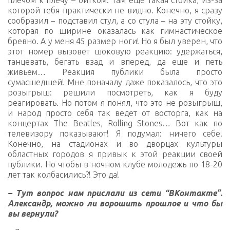
плечом к плечу – битком. Там еще такая стойка, из-за
которой тебя практически не видно. Конечно, я сразу
сообразил – подставил стул, а со стула – на эту стойку,
которая по ширине оказалась как гимнастическое
бревно. А у меня 45 размер ноги! Но я был уверен, что
этот номер вызовет шоковую реакцию: удержаться,
танцевать, бегать взад и вперед, да еще и петь
живьем… Реакция публики была просто
сумасшедшей! Мне поначалу даже показалось, что это
розыгрыш: решили посмотреть, как я буду
реагировать. Но потом я понял, что это не розыгрыш,
и народ просто себя так ведет от восторга, как на
концертах The Beatles, Rolling Stones… Вот как по
телевизору показывают! Я подумал: ничего себе!
Конечно, на стадионах и во дворцах культуры
областных городов я привык к этой реакции своей
публики. Но чтобы в ночном клубе молодежь по 18-20
лет так колбасились?! Это да!
– Тут вопрос нам прислали из сети “ВКонтакте”.
Александр, можно ли ворошить прошлое и что бы
вы вернули?