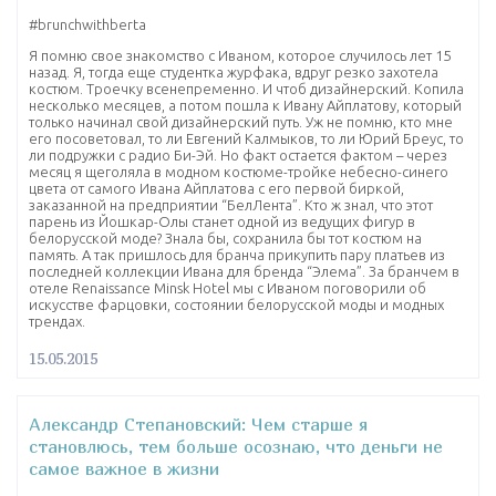
#brunchwithberta
Я помню свое знакомство с Иваном, которое случилось лет 15
назад. Я, тогда еще студентка журфака, вдруг резко захотела
костюм. Троечку всенепременно. И чтоб дизайнерский. Копила
несколько месяцев, а потом пошла к Ивану Айплатову, который
только начинал свой дизайнерский путь. Уж не помню, кто мне
его посоветовал, то ли Евгений Калмыков, то ли Юрий Бреус, то
ли подружки с радио Би-Эй. Но факт остается фактом – через
месяц я щеголяла в модном костюме-тройке небесно-синего
цвета от самого Ивана Айплатова с его первой биркой,
заказанной на предприятии “БелЛента”. Кто ж знал, что этот
парень из Йошкар-Олы станет одной из ведущих фигур в
белорусской моде? Знала бы, сохранила бы тот костюм на
память. А так пришлось для бранча прикупить пару платьев из
последней коллекции Ивана для бренда “Элема”. За бранчем в
отеле Renaissance Minsk Hotel мы с Иваном поговорили об
искусстве фарцовки, состоянии белорусской моды и модных
трендах.
15.05.2015
Александр Степановский: Чем старше я
становлюсь, тем больше осознаю, что деньги не
самое важное в жизни