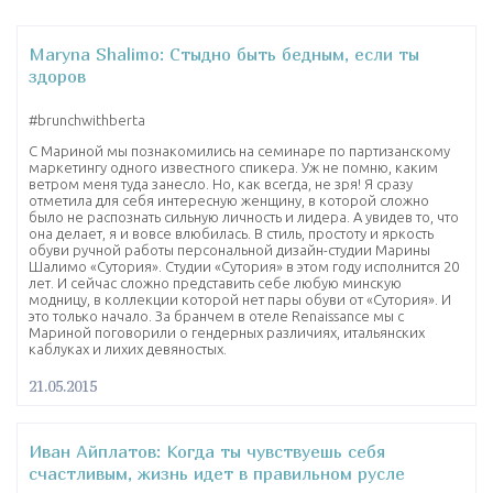
Maryna Shalimo: Стыдно быть бедным, если ты
здоров
‪#‎brunchwithberta‬
С Мариной мы познакомились на семинаре по партизанскому
маркетингу одного известного спикера. Уж не помню, каким
ветром меня туда занесло. Но, как всегда, не зря! Я сразу
отметила для себя интересную женщину, в которой сложно
было не распознать сильную личность и лидера. А увидев то, что
она делает, я и вовсе влюбилась. В стиль, простоту и яркость
обуви ручной работы персональной дизайн-студии Марины
Шалимо «Сутория». Студии «Сутория» в этом году исполнится 20
лет. И сейчас сложно представить себе любую минскую
модницу, в коллекции которой нет пары обуви от «Сутория». И
это только начало. За бранчем в отеле Renaissance мы с
Мариной поговорили о гендерных различиях, итальянских
каблуках и лихих девяностых.
21.05.2015
Иван Айплатов: Когда ты чувствуешь себя
счастливым, жизнь идет в правильном русле