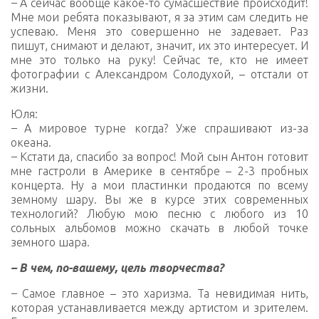
–
А сейчас вообще какое-то сумасшествие происходит!
Мне мои ребята показывают, я за этим сам следить не
успеваю. Меня это совершенно не задевает. Раз
пишут, снимают и делают, значит, их это интересует. И
мне это только на руку! Сейчас те, кто не имеет
фотографии с Александром Солодухой, – отстали от
жизни.
Юля:
–
А мировое турне когда? Уже спрашивают из-за
океана.
–
Кстати да, спасибо за вопрос! Мой сын Антон готовит
мне гастроли в Америке в сентябре – 2-3 пробных
концерта. Ну а мои пластинки продаются по всему
земному шару. Вы же в курсе этих современных
технологий? Любую мою песню с любого из 10
сольных альбомов можно скачать в любой точке
земного шара.
– В чем, по-вашему, цель творчества?
–
Самое главное – это харизма. Та невидимая нить,
которая устанавливается между артистом и зрителем.