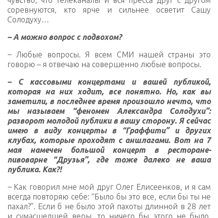
чувство, что телеканалы и вся пресса друг с другом
соревнуются, кто ярче и сильнее осветит Сашу
Солодуху…
– А можно вопрос с подвохом?
–
Любые вопросы. Я всем СМИ нашей страны это
говорю – я отвечаю на совершенно любые вопросы.
– С кассовыми концертами и вашей публикой,
которая на них ходит, все понятно. Но, как вы
заметили, в последнее время произошло нечто, что
мы называем “феномен Александра Солодухи”:
разворот молодой публики в вашу сторону. Я сейчас
имею в виду концерты в “Граффити” и других
клубах, которые проходят с аншлагами. Вот на 7
мая намечен большой концерт в ресторане-
пивоварне “Друзья”, где тоже далеко не ваша
публика. Как?!
–
Как говорил мне мой друг Олег Елисеенков, и я сам
всегда повторяю себе: “Было бы это все, если бы ты не
пахал?”. Если б не было этой пахоты длинной в 28 лет
и сумасшедшей веры, то ничего бы этого не было.