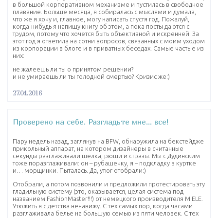
в большой корпоративном механизме и пустилась в свободное
плавание. Больше месяца, я собиралась с мыслями и думала,
что же я хочу и, главное, могу написать спустя год. Пожалуй,
когда-нибудь я напишу книгу об этом, а пока посты даются с
трудом, потому что хочется быть объективной и искренней. За
этот год я ответила на сотни вопросов, связанных с моим уходом
из корпорации в блоге и в приватных беседах. Самые частые из
них:
не жалеешь ли ты о принятом решении?
и не умираешь ли ты голодной смертью? Кризис же:)
27.04.2016
Проверено на себе. Разгладьте мне… все!
Пару недель назад, заглянув на BFW, обнаружила на бекстейдже
прикольный аппарат, на котором дизайнеры в считанные
секунды разглаживали шелка, рюши и стразы. Мы с Дудинским
тоже поразглаживали: он – рубашечку, я – подкладку в куртке
и… морщинки. Пыталась. Да, утюг отобрали:)
Отобрали, а потом позвонили и предложили протестировать эту
гладильную систему (это, оказывается, целая система под
названием FashionMaster!!!) от немецкого производителя MIELE.
Утюжить я с детства ненавижу. С тех самых пор, когда часами
разглаживала белье на большую семью из пяти человек. С тех