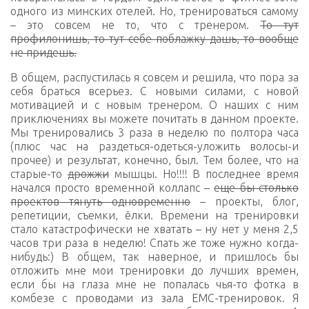
одного из минских отелей. Но, тренироваться самому
– это совсем не то, что с тренером.
То тут
профилонишь, то тут себе поблажку дашь, то вообще
не придешь.
В общем, распустилась я совсем и решила, что пора за
себя браться всерьез. С новыми силами, с новой
мотивацией и с новым тренером. О наших с ним
приключениях вы можете почитать в данном проекте.
Мы тренировались 3 раза в неделю по полтора часа
(плюс час на раздеться-одеться-уложить волосы-и
прочее) и результат, конечно, был. Тем более, что на
старые-то
дрожжи
мышцы. Но!!!! В последнее время
начался просто временной коллапс –
еще бы столько
проектов тянуть одновременно
– проекты, блог,
репетиции, съемки, ёлки. Времени на тренировки
стало катастрофически не хватать – ну нет у меня 2,5
часов три раза в неделю! Спать же тоже нужно когда-
нибудь:) В общем, так наверное, и пришлось бы
отложить мне мои тренировки до лучших времен,
если бы на глаза мне не попалась чья-то фотка в
комбезе с проводами из зала ЕМС-тренировок. Я