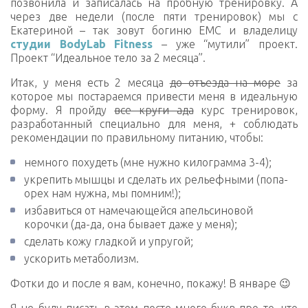
позвонила и записалась на пробную тренировку. А
через две недели (после пяти тренировок) мы с
Екатериной – так зовут богиню ЕМС и владелицу
студии BodyLab Fitness
– уже “мутили” проект.
Проект “Идеальное тело за 2 месяца”.
Итак, у меня есть 2 месяца
до отъезда на море
за
которое мы постараемся привести меня в идеальную
форму. Я пройду
все круги ада
курс тренировок,
разработанный специально для меня, + соблюдать
рекомендации по правильному питанию, чтобы:
немного похудеть (мне нужно килограмма 3-4);
укрепить мышцы и сделать их рельефными (попа-
орех нам нужна, мы помним!);
избавиться от намечающейся апельсиновой
корочки (да-да, она бывает даже у меня);
сделать кожу гладкой и упругой;
ускорить метаболизм.
Фотки до и после я вам, конечно, покажу! В январе 😉