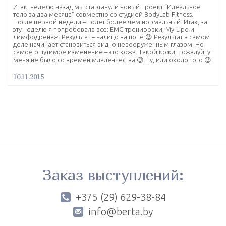
Итак, неделю назад мы стартанули новый проект “Идеальное
тело за два месяца” совместно со студией BodyLab Fitness.
После первой недели – полет более чем нормальный. Итак, за
эту неделю я попробовала все: EMC-тренировки, My-Lipo и
лимфодренаж. Результат – налицо на попе 😉 Результат в самом
деле начинает становиться видно невооруженным глазом. Но
самое ощутимое изменение – это кожа. Такой кожи, пожалуй, у
меня не было со времен младенчества 😉 Ну, или около того 😉
10.11.2015
Заказ выступлений:
+375 (29) 629-38-84
info@berta.by