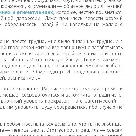
 поражения, высмеивали — обычное дело для нашей
ниях и впечатлениях
, которые, честно признаться,
йшей депрессии. Даже пришлось завести особый
ь, оборачиваясь назад? Я ни капельки не жалею о
ло не просто трудно, мне было пипец как трудно. И я
моей творческой жизни все равно нужно зарабатывать
очень сложная сфера для зарабатывания. Для этого
о заработать! И это замкнутый круг. Творческие меня
продолжала делать то, что я хорошо умею и люблю:
аркетолог и PR-менеджер. И продолжаю работать.
ей, расписание 🙂
 это распыление. Распыление сил, эмоций, времени
 мешает сосредоточиться и вспомнить то, ради чего,
рационный уровень прекрасен, но стратегический —
ь им управлять. Буду возвращаться, ибо скучаю по
 необъятное, пытаться делать то, что ты не любишь.
та — певица Берта. Этот вопрос я решила — совсем
— фея, которая будет меня оберегать от рутинной