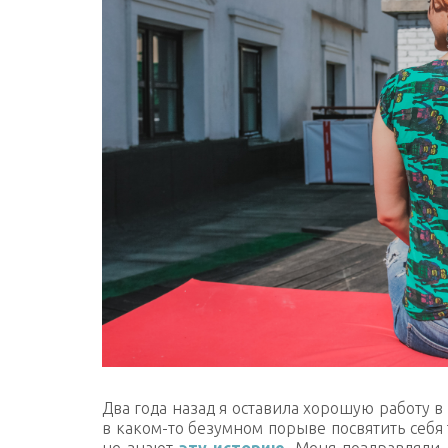
Два года назад я оставила хорошую работу 
в каком-то безумном порыве посвятить себя
не знают
эту историю
. Меня поздравляли,