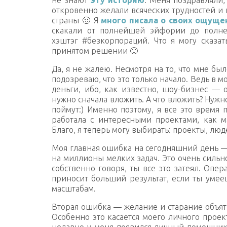
откровенно желали всяческих трудностей и
страны 🙂 Я
много писала о своих ощуще
скакали от полнейшей эйфории до полне
хэштэг #безкорпораций. Что я могу сказат
принятом решении 🙂
Да, я не жалею. Несмотря на то, что мне бы
подозреваю, что это только начало. Ведь в 
деньги, ибо, как известно, шоу-бизнес — 
нужно сначала вложить. А что вложить? Нужн
поймут:) Именно поэтому, я все это время 
работала с интересными проектами, как м
Благо, я теперь могу выбирать: проекты, люд
Моя главная ошибка на сегодняшний день —
на миллионы мелких задач. Это очень сильно
собственно говоря, ты все это затеял. Опе
приносит больший результат, если ты умееш
масштабам.
Вторая ошибка — желание и старание объять
Особенно это касается моего личного проек
недавно у меня появился личный помощник 