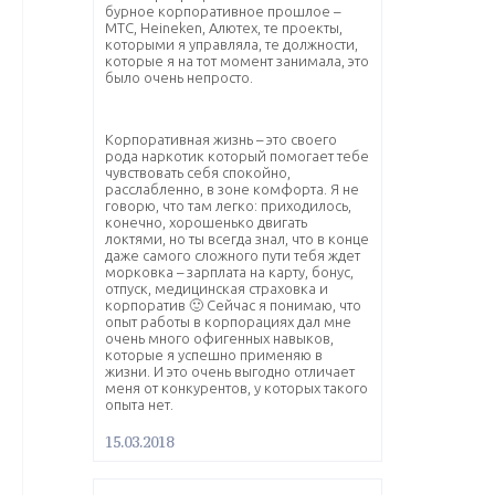
бурное корпоративное прошлое –
МТС, Heineken, Aлютех, те проекты,
которыми я управляла, те должности,
которые я на тот момент занимала, это
было очень непросто.
Корпоративная жизнь – это своего
рода наркотик который помогает тебе
чувствовать себя спокойно,
расслабленно, в зоне комфорта. Я не
говорю, что там легко: приходилось,
конечно, хорошенько двигать
локтями, но ты всегда знал, что в конце
даже самого сложного пути тебя ждет
морковка – зарплата на карту, бонус,
отпуск, медицинская страховка и
корпоратив 🙂 Сейчас я понимаю, что
опыт работы в корпорациях дал мне
очень много офигенных навыков,
которые я успешно применяю в
жизни. И это очень выгодно отличает
меня от конкурентов, у которых такого
опыта нет.
15.03.2018