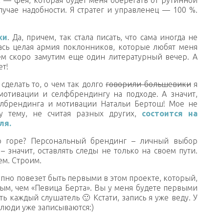
учае надобности. Я стратег и управленец — 100 %.
хи
. Да, причем, так стала писать, что сама иногда не
лась целая армия поклонников, которые любят меня
сем скоро замутим еще один литературный вечер. А
ет!
сделать то, о чем так долго
говорили большевики
я
мотивации и селфбрендингу на подходе. А значит,
елбрендинга и мотивации Натальи Бертош! Мое не
у тему, не считая разных других,
состоится на
ля.
то горе? Персональный брендинг – личный выбор
– значит, оставлять следы не только на своем пути.
ем. Строим.
упно повезет быть первыми в этом проекте, который,
вым, чем «Певица Берта». Вы у меня будете первыми
ь каждый слушатель 🙂 Кстати, запись я уже веду. У
 люди уже записываются:)