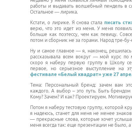
работы и выдавать волшебный пендель в сл
Остальное — лирика.
Кстати, о лирике. Я снова стала
писать сти
верю, что это идет из меня. У меня появи
больше как поэтессу, чем как певицу. Сов
потом и сборник не за горами. Народ тре-бу-
Ну и самое главное — я, наконец, решилась 
рассказывала всем вокруг — мой курс по 
скоро я наберу первую группу в Школу с
первое, но серьезное выступление на эт
фестивале «Белый квадрат» уже 27 апре
Тема: Персональный бренд: зачем вам э
каждого. А выбор – это путь. Быть брендом 
Кому? Зачем? И как? Проектируем. Мотивиру
Потом я наберу тестовую группу, которой кр
я надеюсь, станет для меня не менее знако
— прекрасные слова, которые хочет услышат
меня всегда так: еще презентации не было, а