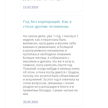
15.03.2018
Год без корпораций. Как я
стала другим человеком.
На самом деле, уже 1 год, 1 месяц и 1
неделя, как я перестала быть
винтиком, пусть даже и вполне себе
важным и уважаемым, в большой
корпоративном механизме и
пустилась в свободное плавание.
Больше месяца, я собиралась с
мыслями и думала, что же я хочу и,
главное, могу написать спустя год.
Пожалуй, когда-нибудь я напишу книгу
об этом, а пока посты даются с трудом,
потому что хочется быть объективной
и искренней. За этот год я ответила на
сотни вопросов, связанных с моим
уходом из корпорации в блоге и в
приватных беседах. Самые частые из
них:
25.05.2016