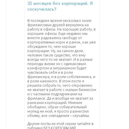
25 месяцев без корпораций. Я
соскучилась?
В последнее время несколько моих
фрилансовых друзей вернулись на
работу в офисы. На хорошую работу, в
хорошие офисы. Еще недавно мы
вместе радовались свободе от
корпоративных норм и рамок, как уже
обсуждаем то, чем хороши
корпорации. Ну, на самом деле,
человек такое существо, что ему
всегда чего-то не хватает. И в разные
периоды жизни он с одинаковым
комфортом и энтузиазмом будет
чувствовать себя и в роли
фрилансера, и в роли собственника, и
в роли наемного. В этом посте я
решила собрать то, чего откровенно
не хватает в работе с малым бизнесом
и с частными подрядчиками на
фрилансе. Да и вообще не хватает за
рамками корпораций. Мнение
обобщено, образ собирательный
мопед не мой, я просто разместил
объяву, все совпадения – случайны.
Другие посты из этой серии читайте в
рубрике БЕЗ КОРПОРАЦИЙ.