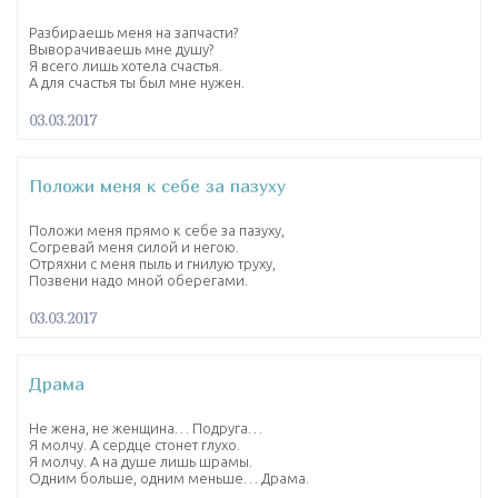
Разбираешь меня на запчасти?
Выворачиваешь мне душу?
Я всего лишь хотела счастья.
А для счастья ты был мне нужен.
03.03.2017
Положи меня к себе за пазуху
Положи меня прямо к себе за пазуху,
Согревай меня силой и негою.
Отряхни с меня пыль и гнилую труху,
Позвени надо мной оберегами.
03.03.2017
Драма
Не жена, не женщина… Подруга…
Я молчу. А сердце стонет глухо.
Я молчу. А на душе лишь шрамы.
Одним больше, одним меньше… Драма.