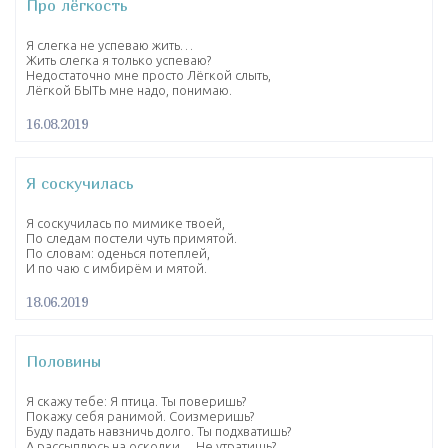
Про лёгкость
Я слегка не успеваю жить…
Жить слегка я только успеваю?
Недостаточно мне просто Лёгкой слыть,
Лёгкой БЫТЬ мне надо, понимаю.
16.08.2019
Я соскучилась
Я соскучилась по мимике твоей,
По следам постели чуть примятой.
По словам: оденься потеплей,
И по чаю с имбирём и мятой.
18.06.2019
Половины
Я скажу тебе: Я птица. Ты поверишь?
Покажу себя ранимой. Соизмеришь?
Буду падать навзничь долго. Ты подхватишь?
А рассыплюсь на осколки… Не утратишь?