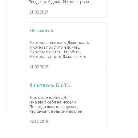
Ты где-то. Я дома. И снова гроза…
21.02.2017
Не смогла
Я хотела лишь жить. Даже ждать.
Я хотела простить и понять.
Я хотела взлететь. И забыть.
Я хотела терпеть. Даже взвыть.
21.02.2017
Я пытаюсь БЫТЬ.
Я пытаюсь найти себя.
Ну а вы б себя не искали?
Посреди людского дождя,
Что шумит. Ведь он идеален.
02.12.2016