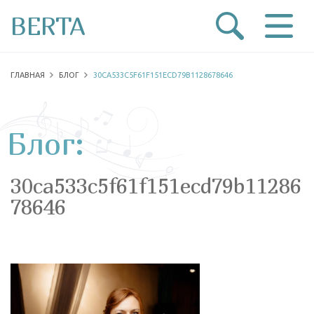
BERTA
ГЛАВНАЯ
БЛОГ
30CA533C5F61F151ECD79B1128678646
Блог:
30ca533c5f61f151ecd79b11286
78646