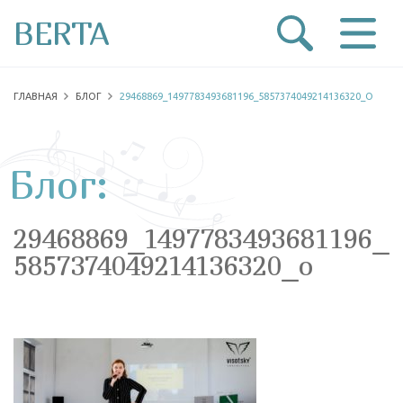
BERTA
ГЛАВНАЯ
БЛОГ
29468869_1497783493681196_5857374049214136320_O
Блог:
29468869_1497783493681196_
5857374049214136320_o