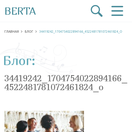
BERTA
ГЛАВНАЯ
БЛОГ
34419242_1704754022894166_4522481781072461824_O
Блог:
34419242_1704754022894166_
4522481781072461824_o