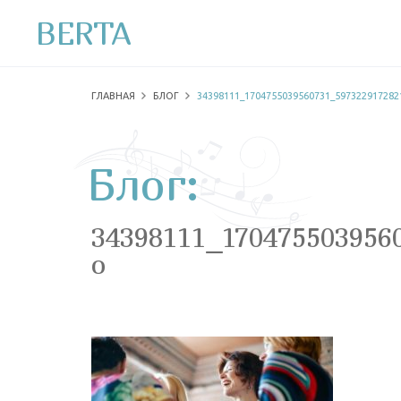
BERTA
ГЛАВНАЯ
БЛОГ
34398111_1704755039560731_597322917282
Блог:
34398111_170475503956
o