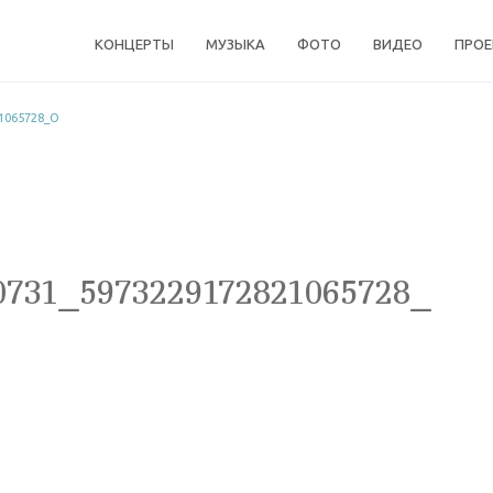
КОНЦЕРТЫ
МУЗЫКА
ФОТО
ВИДЕО
ПРО
1065728_O
0731_5973229172821065728_