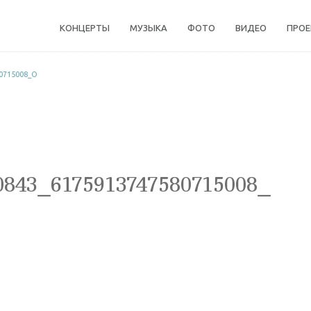
КОНЦЕРТЫ
МУЗЫКА
ФОТО
ВИДЕО
ПРО
0715008_O
0843_6175913747580715008_