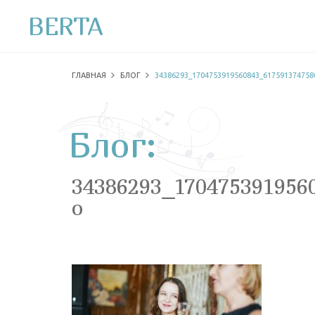
BERTA
ГЛАВНАЯ
БЛОГ
34386293_1704753919560843_617591374758
Блог:
34386293_170475391956
o