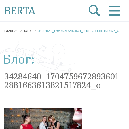
BERTA
ГЛАВНАЯ
БЛОГ
34284640_1704759672893601_2881663613821517824_O
Блог:
34284640_1704759672893601_
2881663613821517824_o