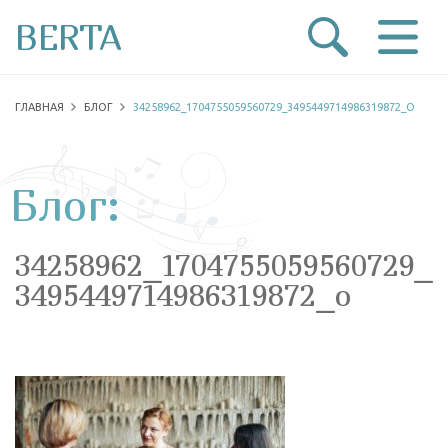
BERTA
ГЛАВНАЯ
БЛОГ
34258962_1704755059560729_3495449714986319872_O
Блог:
34258962_1704755059560729_
3495449714986319872_o