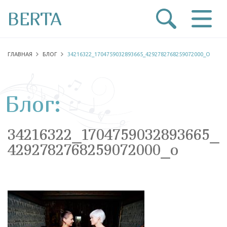
BERTA
ГЛАВНАЯ
БЛОГ
34216322_1704759032893665_4292782768259072000_O
Блог:
34216322_1704759032893665_
4292782768259072000_o