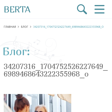
BERTA
ГЛАВНАЯ
БЛОГ
34207316_1704752526227649_6989468643222355968_O
Блог:
34207316_1704752526227649_
6989468643222355968_o