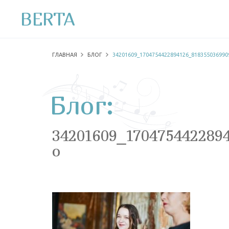
BERTA
ГЛАВНАЯ
БЛОГ
34201609_1704754422894126_818355036990
Блог:
34201609_170475442289
o