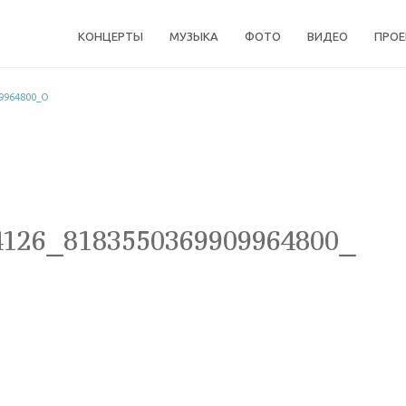
КОНЦЕРТЫ
МУЗЫКА
ФОТО
ВИДЕО
ПРО
9964800_O
4126_8183550369909964800_