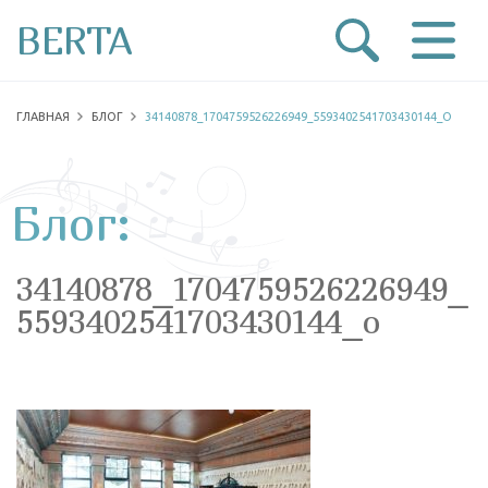
BERTA
ГЛАВНАЯ
БЛОГ
34140878_1704759526226949_5593402541703430144_O
Блог:
34140878_1704759526226949_
5593402541703430144_o