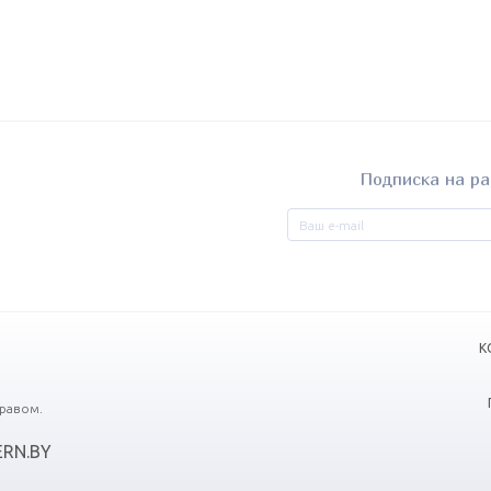
Подписка на ра
К
равом.
RN.BY