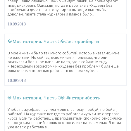
совершенно случайно. Важно – видеть знаки, не пренебрегать
ими, рисковать. Однажды, когда я работала в «Худеем без
проблем» и дела шли в гору: тираж вырос, издатель был
доволен, газета стала журналом и планов было…
10.09.2018
💎Моя история. Часть 5💎#историиберты
В моей жизни было так много событий, которые казались мне
не важными. Но сейчас, вспоминая, я понимаю, что они
оказывали большое влияние на то, где я сейчас. Между
«Переходным возрастом» и «Худеем без проблем» была еще
одна очень интересная работа – в ночном клубе…
10.09.2018
💎Моя история. Часть 3💎 #историиберты
Учеба на журфаке научила меня главному: пробуй, не бойся,
работай. На журфаке все где-то работали чуть ли не с первого
курса. Если ты работаешь, преподаватели спокойно относились
к пропускам занятий, лояльно относились на экзаменах. Я тогда
уже вовсю работала в…