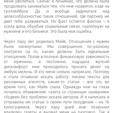
меня уволиться. Сейчас я понимаю, что должна была
продолжать заниматься тем, что мне нравится, ездя на
троллейбусе. Да и вообще задуматься над
целесообразностью таких отношений, где партнер не
дает тебе развиваться. Но факт остается фактом – я
осела дома, обрубив социальные связи, «залипнув» на
мужчине и его бизнесе. Это была моя ошибка.
.
Через пару лет родилась Майя. Отношения с мужем
были натянутыми. Мы совершенно по-разному
смотрели на то, каким должны быть идеальные
отношения. Попав в полную финансовую зависимость
от мужчины, я постоянно ощущала жуткий
дискомфорт: мне приходилось просить денег на
любую мелочь. И это меня сильно напрягало. Поэтому
я стала отчаянно искать работу: писала тексты для
рекламных агентств, какие-то статьи – все это во
время того, как Майя спала. Однажды мне на глаза
попалось объявление: газета со странным названием
«Худеем без проблем» искала авторов. И я написала и
отправила им статью о своем пути похудения – на 16
килограммов. Через пару дней мне позвонил
владелец газеты и вызвал меня на разговор. Так я